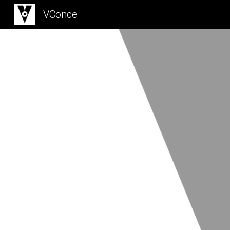
VConce
Sk