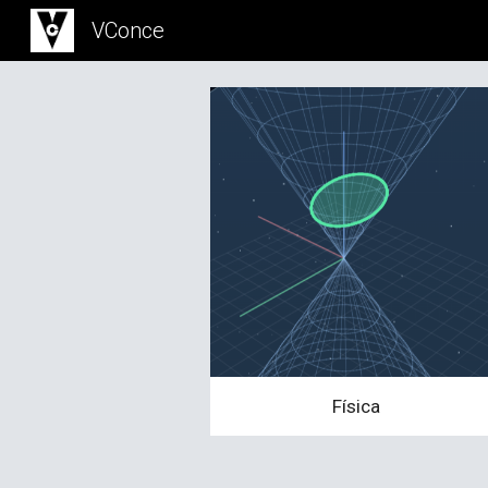
VConce
Sk
Física