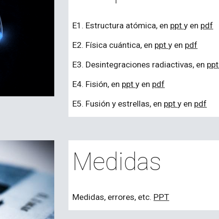
E
1.
Estructura atómica
, en
ppt
y en
pdf
E
2.
Física cuántica
, en
ppt
y en
pdf
E
3.
Desintegraciones radiactivas
, en
pp
E
4.
Fisión
, en
ppt
y en
pdf
E
5.
Fusión y estrellas
, en
ppt
y en
pdf
Medidas
Medidas, errores, etc.
PPT