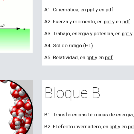
A
1. Cinemática, en
ppt
y en
pdf
A2. Fuerza y momento, en
ppt
y en
pdf
A3. Trabajo, energía y potencia, en
ppt
y
A4. Sólido rídigo (HL)
A5. Relatividad, en
ppt
y en
pdf
Bloque B
B
1. Transferencias térmicas de energía
B2. El efecto invernadero, en
ppt
y en
pd