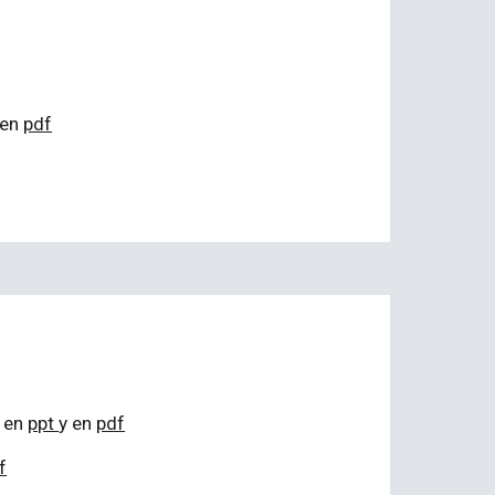
 en
pdf
, en
ppt
y en
pdf
f