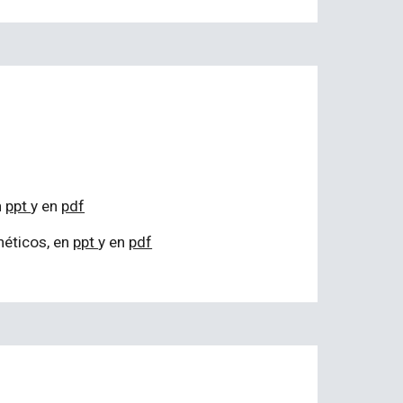
n
ppt
y en
pdf
néticos
, en
ppt
y en
pdf