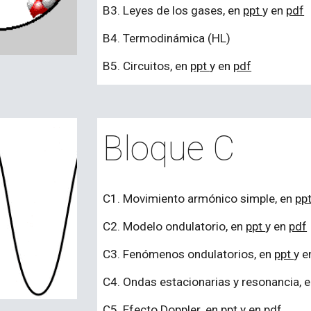
B3. Leyes de los gases, en
ppt
y en
pdf
B4. Termodinámica (HL)
B5. Circuitos, en
ppt
y en
pdf
Bloque C
C
1.
Movimiento armónico simple
, en
pp
C
2.
Modelo ondulatorio
, en
ppt
y en
pdf
C
3.
Fenómenos ondulatorios
, en
ppt
y 
C
4.
Ondas estacionarias y resonancia, 
C
5.
Efecto Doppler
, en
ppt
y en
pdf