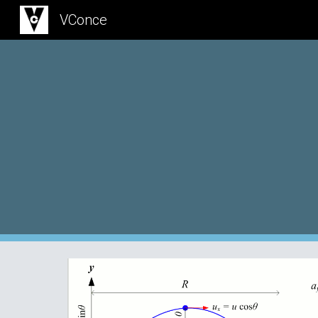
VConce
Sk