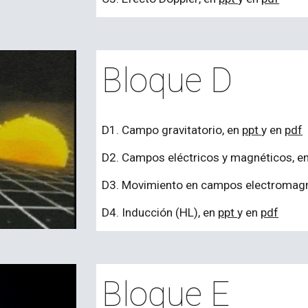
Bloque D
D
1.
Campo gravitatorio
, en
ppt
y en
pdf
D
2.
Campos eléctricos y magnéticos
, e
D
3.
Movimiento en campos electromag
D4
.
Inducción (HL)
, en
ppt
y en
pdf
Bloque E