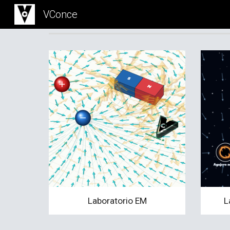
VConce
Sk
Laboratorio EM
L