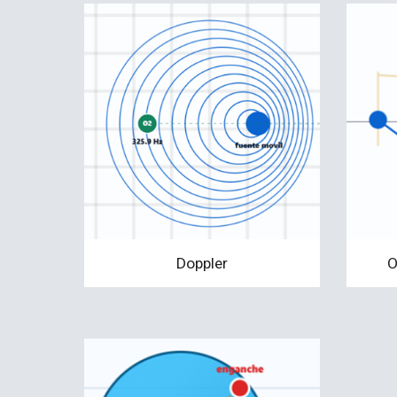
Doppler
O