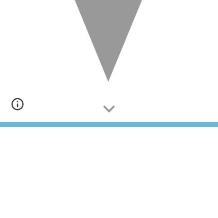
Comandos editor ecuaciones LaTex-Word
Víctor Concejero Sanz @VConce