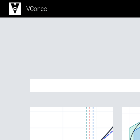
VConce
Sk